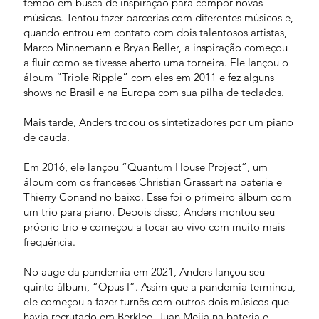
tempo em busca de inspiração para compor novas
músicas. Tentou fazer parcerias com diferentes músicos e,
quando entrou em contato com dois talentosos artistas,
Marco Minnemann e Bryan Beller, a inspiração começou
a fluir como se tivesse aberto uma torneira. Ele lançou o
álbum “Triple Ripple” com eles em 2011 e fez alguns
shows no Brasil e na Europa com sua pilha de teclados.
Mais tarde, Anders trocou os sintetizadores por um piano
de cauda.
Em 2016, ele lançou “Quantum House Project”, um
álbum com os franceses Christian Grassart na bateria e
Thierry Conand no baixo. Esse foi o primeiro álbum com
um trio para piano. Depois disso, Anders montou seu
próprio trio e começou a tocar ao vivo com muito mais
frequência.
No auge da pandemia em 2021, Anders lançou seu
quinto álbum, “Opus I”. Assim que a pandemia terminou,
ele começou a fazer turnês com outros dois músicos que
havia recrutado em Berklee, Juan Mejia na bateria e